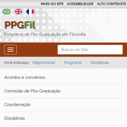
MAPA DO SITE
ACESSIBILIDADE
ALTO CONTRASTE
PPG
Fil
Programa de Pós-Graduação em Filosofia
N
Busca
Toggle navigation
a
Busca Avançada…
v
Você está aqui:
Página Inicial
Programa
Disciplinas
e
Acordos e convênios
g
a
Comissão de Pós-Graduação
ç
ã
Coordenação
o
Disciplinas