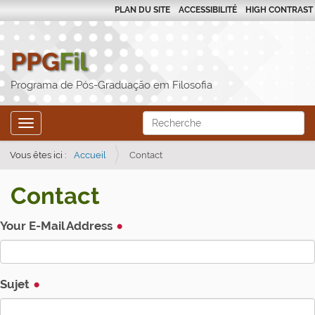
PLAN DU SITE
ACCESSIBILITÉ
HIGH CONTRAST
PPG
Fil
Programa de Pós-Graduação em Filosofia
N
Chercher par
Toggle navigation
a
Recherche avancée…
v
Vous êtes ici :
Accueil
Contact
e
Contact
g
a
Your E-Mail Address
ç
ã
o
Sujet